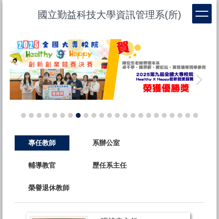
跳
國立勤益科技大學資訊管理系(所)
到
主
要
內
容
區
專任教師
系辦公室
輔導教官
歷任系主任
榮譽退休教師