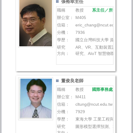
張裕幸主任
職稱
教授
系主任／所長
辦公室：
M405
信箱：
eric_chang@ncut.edu.tw
分機：
7936
學歷：
國立台灣科技大學 資訊管理所 
研究
AR、VR、互動裝置設計、AI
方向：
研究、AIoT 智慧物聯網應用
董俊良老師
職稱
教授
國際事務處處長
辦公室：
M411
信箱：
cltung@ncut.edu.tw
分機：
7929
學歷：
東海大學 工業工程與經營資訊
研究
圖形模型選擇預測、非結構性
方向：