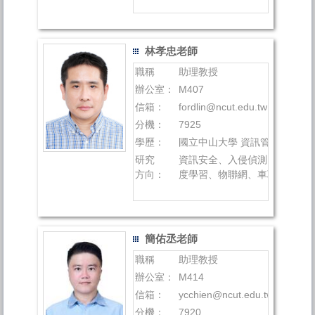
林孝忠老師
職稱
助理教授
辦公室：
M407
信箱：
fordlin@ncut.edu.tw
分機：
7925
學歷：
國立中山大學 資訊管理系 博士
研究
資訊安全、入侵偵測、人工智
方向：
度學習、物聯網、車聯網
簡佑丞老師
職稱
助理教授
辦公室：
M414
信箱：
ycchien@ncut.edu.tw
分機：
7920