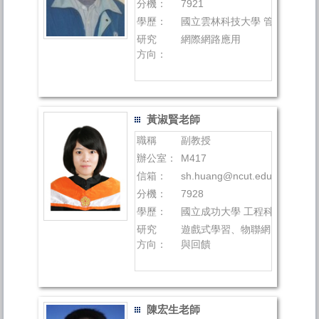
分機：
7921
學歷：
國立雲林科技大學 管理研究所(
研究
網際網路應用
方向：
黃淑賢老師
職稱
副教授
辦公室：
M417
信箱：
sh.huang@ncut.edu.tw
分機：
7928
學歷：
國立成功大學 工程科學系 博士
研究
遊戲式學習、物聯網、STEA
方向：
與回饋
陳宏生老師