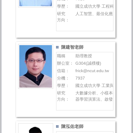
學歷：
國立成功大學 工程科學系 博士
研究
人工智慧、最佳化應用、運算
方向：
陳建智老師
職稱
助理教授
辦公室：
G304(誠樸樓)
信箱：
frick@ncut.edu.tw
分機：
7937
學歷：
國立成功大學 工業與資訊管理
研究
大數據分析、小樣本學習、人
方向：
器學習演算法、啟發式最佳化
陳泓佑老師