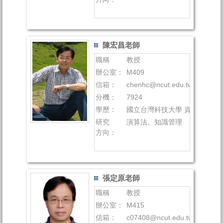
陳宏昌老師
職稱
教授
辦公室：
M409
信箱：
chenhc@ncut.edu.tw
分機：
7924
學歷：
國立台灣科技大學 資訊管理所 
研究
演算法、知識管理
方向：
張定原老師
職稱
教授
辦公室：
M415
信箱：
c07408@ncut.edu.tw