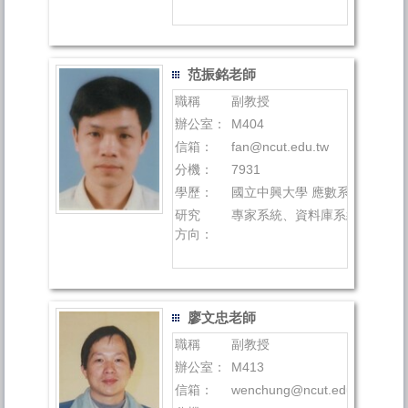
范振銘老師
職稱
副教授
辦公室：
M404
信箱：
fan@ncut.edu.tw
分機：
7931
學歷：
國立中興大學 應數系 學士
研究
專家系統、資料庫系統
方向：
廖文忠老師
職稱
副教授
辦公室：
M413
信箱：
wenchung@ncut.edu.tw