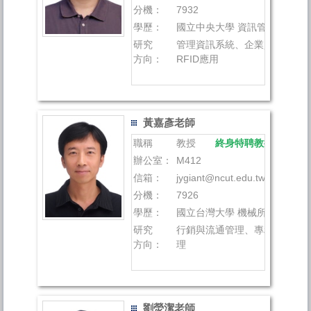
分機：
7932
學歷：
國立中央大學 資訊管理研究所 
研究
管理資訊系統、企業資源規劃
方向：
RFID應用
黃嘉彥老師
職稱
教授
終身特聘教授
辦公室：
M412
信箱：
jygiant@ncut.edu.tw
分機：
7926
學歷：
國立台灣大學 機械所 博士
研究
行銷與流通管理、專利分析、
方向：
理
劉熒潔老師