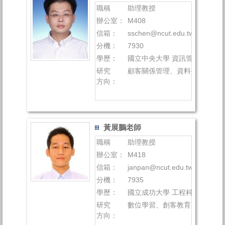
職稱
助理教授
辦公室：
M408
信箱：
sschen@ncut.edu.tw
分機：
7930
學歷：
國立中央大學 資訊管理所 博士
研究
顧客關係管理、資料探勘
方向：
黃展鵬老師
職稱
助理教授
辦公室：
M418
信箱：
janpan@ncut.edu.tw
分機：
7935
學歷：
國立成功大學 工程科學系(資訊
研究
數位學習、創客教育、深度學
方向：